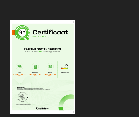
Praktijk Boot en Broersen | Vivaldistraat 67a | 2162 AB
Lisse | 0252 - 421147 | info@bootenbroersen.com