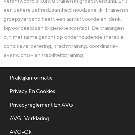
verantwoord is kunt u trainen in groepsverband. Er is
een zekere zelfredzaamheid noodzakelijk. Trainen in
groepsverband heeft een aantal voordelen, denk
bijvoorbeeld aan lotgenotencontact. De trainingen
zijn met name gericht op onderhoudende therapie,
conditieverbetering, krachttraining, coördinatie-,
evenwichts- en stabiliteitstraining.
Praktijkinformatie
Privacy En Cookies
Privacyreglement En AVG
AVG-Verklaring
AVG-Ok