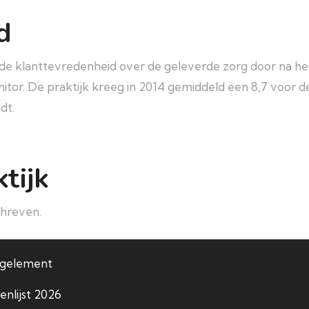
d
de klanttevredenheid over de geleverde zorg door na het
onitor. De praktijk kreeg in 2014 gemiddeld een 8,7 voor 
dt.
tijk
hreven.
egelement
enlijst 2026