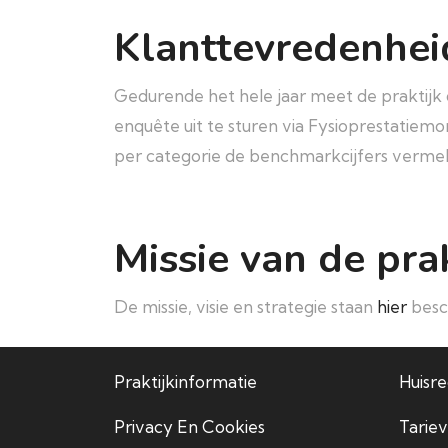
Klanttevredenhei
Gedurende het hele jaar meet de praktijk 
enquête uit te sturen via Fysioprestatiem
per categorie de benchmarkcijfers vermel
Missie van de prak
De missie, visie en strategie staan
hier
besc
Praktijkinformatie
Huisr
Privacy En Cookies
Tariev