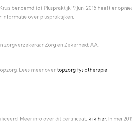
Kruis
benoemd tot
Pluspraktijk
! 9 Juni 2015 heeft er opn
r informatie over pluspraktijken.
van zorgverzekeraar Zorg en Zekerheid: AA.
e topzorg. Lees meer over
topzorg fysiotherapie
ficeerd. Meer info over dit certificaat,
klik hier
. In mei 201