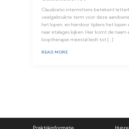
Claudicatio intermittens betekent letter
veelgebruikte term voor deze aandoening
het lopen, en hierdoor tijdens het lopen
naar etalages kijken. Hier komt de naam
looptherapie meestal leidt tot […]
READ MORE
Praktijkinformatie
Huisr