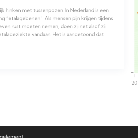
lijk hinken met tussenpozen. In Nederland is een
 “etalagebenen”. Als mensen pijn krijgen tijdens
 even rust moeten nemen, doen zij net alsof zij
 etalageziekte vandaan. Het is aangetoond dat
20
egelement