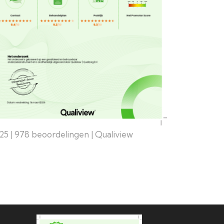
25 | 978 beoordelingen | Qualiview