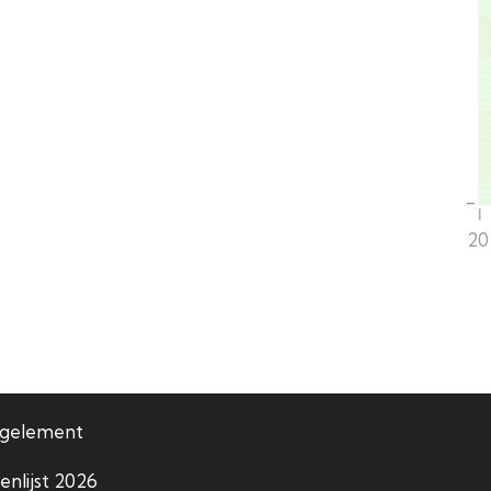
20
egelement
enlijst 2026