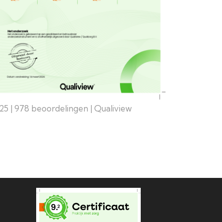
25 | 978 beoordelingen | Qualiview