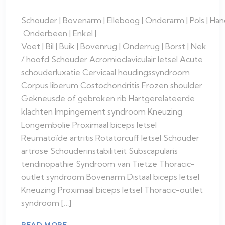
Schouder | Bovenarm | Elleboog | Onderarm | Pols | Han
Onderbeen | Enkel |
Voet | Bil | Buik | Bovenrug | Onderrug | Borst | Nek
/ hoofd Schouder Acromioclaviculair letsel Acute
schouderluxatie Cervicaal houdingssyndroom
Corpus liberum Costochondritis Frozen shoulder
Gekneusde of gebroken rib Hartgerelateerde
klachten Impingement syndroom Kneuzing
Longembolie Proximaal biceps letsel
Reumatoïde artritis Rotatorcuff letsel Schouder
artrose Schouderinstabiliteit Subscapularis
tendinopathie Syndroom van Tietze Thoracic-
outlet syndroom Bovenarm Distaal biceps letsel
Kneuzing Proximaal biceps letsel Thoracic-outlet
syndroom […]
READ MORE