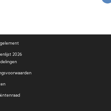
egelement
enlijst 2026
delingen
ingsvoorwaarden
ten
iëntenraad