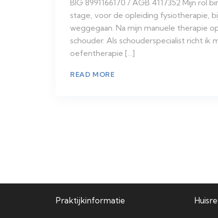
BIG 8991166170 / AGB 4117352 Mijn rol bi
stage, voor de opleiding fysiotherapie, 
weggegaan. Na mijn manuele therapie ople
schouder. Als schouderspecialist richt i
oefentherapie […]
READ MORE
Praktijkinformatie
Huisr