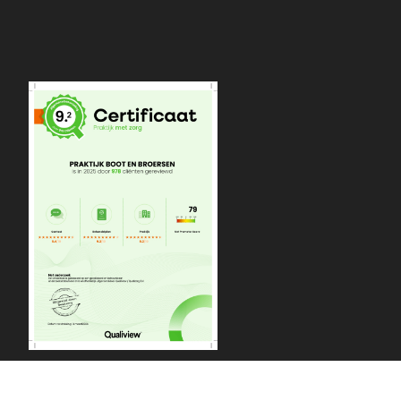
Praktijk Boot en Broersen | Vivaldistraat 67a | 2162 AB